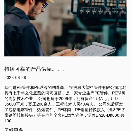
持续可靠的产品供应。。。
2023-08-28
塑料管件有限公司地处
我们是PE管件和PE球阀的制造商。 宁波联大
产PE管件、PE球阀
具有七千年文化底蕴的河姆渡镇，是一家专业生
产1.5亿元，厂区
的高新技术企业。 公司创建于2009年，拥有资
余人。 公司先后研发
35000平米，职工200余人，工程技术人员40
转换接头（含3PE防
了包括电熔管件、热熔管件、PE球阀、PE钢塑
n20-Dn630,共
腐钢塑转换接头）等在内的全套PE燃气管件，涵盖D
100...
了解更多